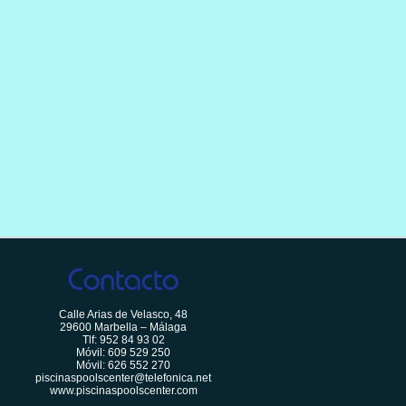
Contacto
Calle Arias de Velasco, 48
29600 Marbella – Málaga
Tlf:
952 84 93 02
Móvil:
609 529 250
Móvil:
626 552 270
piscinaspoolscenter@telefonica.net
www.piscinaspoolscenter.com