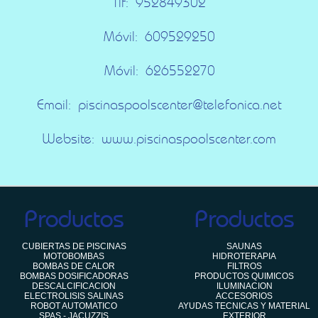
Tlf:
952849302
Móvil:
609529250
Móvil:
626552270
Email:
piscinaspoolscenter@telefonica.net
Website:
www.piscinaspoolscenter.com
Productos
Productos
CUBIERTAS DE PISCINAS
SAUNAS
MOTOBOMBAS
HIDROTERAPIA
BOMBAS DE CALOR
FILTROS
BOMBAS DOSIFICADORAS
PRODUCTOS QUIMICOS
DESCALCIFICACION
ILUMINACION
ELECTROLISIS SALINAS
ACCESORIOS
ROBOT AUTOMATICO
AYUDAS TECNICAS Y MATERIAL
SPAS - JACUZZIS
EXTERIOR